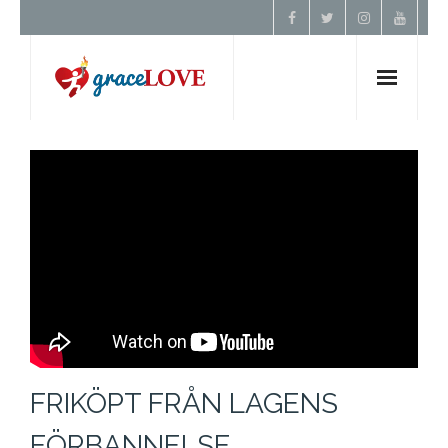
Hem
Om Oss
Undervisning
Förbön
Kontakt
FRIKÖPT FRÅN LAGENS
Donera
FÖRBANNELSE