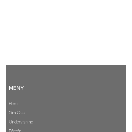
MENY
Hem
Om Oss
Undervisning
Förbön