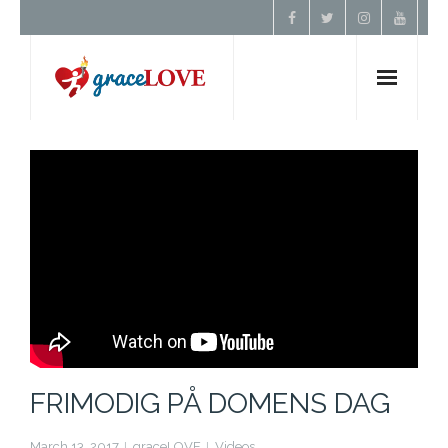
Hem
Om Oss
Undervisning
Förbön
Kontakt
FRIMODIG PÅ DOMENS DAG
Donera
March 13, 2017
graceLOVE
Videos