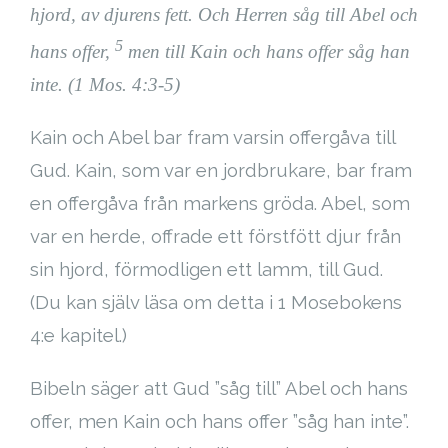
hjord, av djurens fett. Och Herren såg till Abel och
Cart (
0
Items)
5
hans offer,
men till Kain och hans offer såg han
inte. (1 Mos. 4:3-5)
Kain och Abel bar fram varsin offergåva till
Gud. Kain, som var en jordbrukare, bar fram
en offergåva från markens gröda. Abel, som
var en herde, offrade ett förstfött djur från
sin hjord, förmodligen ett lamm, till Gud.
(Du kan själv läsa om detta i 1 Mosebokens
4:e kapitel.)
Bibeln säger att Gud ”såg till” Abel och hans
offer, men Kain och hans offer ”såg han inte”.