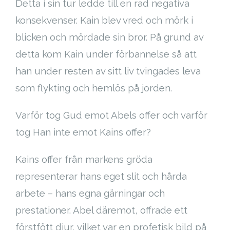
Detta i sin tur ledde till en rad negativa
konsekvenser. Kain blev vred och mörk i
blicken och mördade sin bror. På grund av
detta kom Kain under förbannelse så att
han under resten av sitt liv tvingades leva
som flykting och hemlös på jorden.
Varför tog Gud emot Abels offer och varför
tog Han inte emot Kains offer?
Kains offer från markens gröda
representerar hans eget slit och hårda
arbete – hans egna gärningar och
prestationer. Abel däremot, offrade ett
förstfött djur, vilket var en profetisk bild på