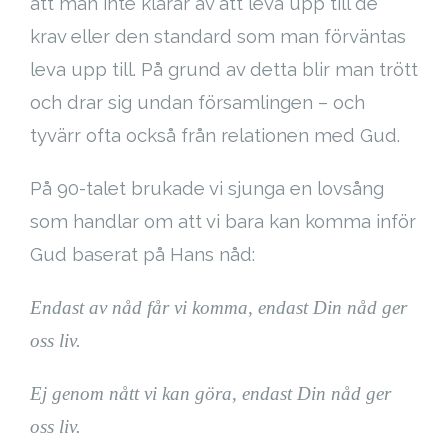
att man inte klarar av att leva upp till de
krav eller den standard som man förväntas
leva upp till. På grund av detta blir man trött
och drar sig undan församlingen – och
tyvärr ofta också från relationen med Gud.
På 90-talet brukade vi sjunga en lovsång
som handlar om att vi bara kan komma inför
Gud baserat på Hans nåd:
Endast av nåd får vi komma, e
ndast Din nåd ger
oss liv.
Ej genom nått vi kan göra, e
ndast Din nåd ger
oss liv.