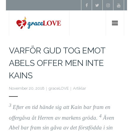
Hem
VARFÖR GUD TOG EMOT
Om Oss
ABELS OFFER MEN INTE
KAINS
Undervisning
November 20, 2018
graceLOVE
Artiklar
Förbön
3
Efter en tid hände sig att Kain bar fram en
Kontakt
4
offergåva åt
Herren av markens gröda.
Även
Donera
Abel bar fram sin gåva av det förstfödda i sin