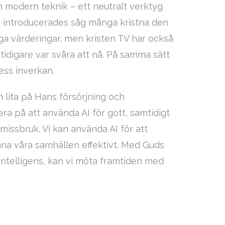
an modern teknik – ett neutralt verktyg
en introducerades såg många kristna den
iga värderingar, men kristen TV har också
m tidigare var svåra att nå. På samma sätt
ess inverkan.
 lita på Hans försörjning och
a på att använda AI för gott, samtidigt
missbruk. Vi kan använda AI för att
äna våra samhällen effektivt. Med Guds
intelligens, kan vi möta framtiden med