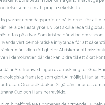
president Boris Jeltsin rubrikerna genom att avgå på 
händelse som kom att prägla sekelskiftet.
Idag varnar domedagsprofeter på internet för att AI
eliminera de flesta yrken, vilket skulle leda till glo
måste tas på allvar. Som kristna bör vi be om visdom 
använda vårt demokratiska inflytande för att säkerstäl
ränker mänskliga rättigheter. AI riskerar att missbruka
även i demokratier, där det kan bidra till ett ökat kon
Ändå är AI:s framväxt ingen överraskning för Gud. Han
teknologiska framsteg som gjort AI möjligt. Han är int
kontrollen. Ordspråksboken 21:30 påminner oss om at
utmana Gud och Hans herravälde.
Enligt bibelforskare uppmanas den troende i Bibeln att