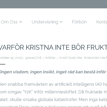
Om Oss
Undervisning
Förbön
Kont
VARFÖR KRISTNA INTE BÖR FRUKT
ctober 19, 2025
graceLOVE
Artiklar
AI och Guds rike.
,
Kristna bör inte 
”Ingen visdom, ingen insikt, inget råd kan bestå inför
Den snabba framväxten av artificiell intelligens (AI) h
som omgav ”Y2K” inför millennieskiftet. Då fruktade 
alet, skulle orsaka globala katastrofer. Men inga katas