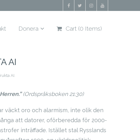
akt
Donera
Cart (
0
Items)
A AI
frukta AI.
 Herren.”
(Ordspråksboken 21:30)
ar väckt oro och alarmism, inte olik den
många att datorer, oförberedda för 2000-
trofer inträffade. Istället stal Rysslands