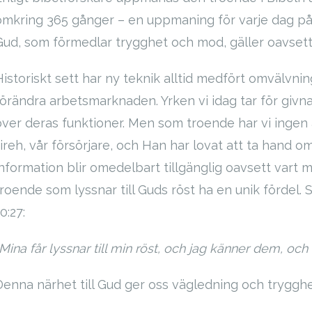
omkring 365 gånger – en uppmaning för varje dag på
Gud, som förmedlar trygghet och mod, gäller oavsett t
Historiskt sett har ny teknik alltid medfört omvälvni
förändra arbetsmarknaden. Yrken vi idag tar för givna 
över deras funktioner. Men som troende har vi ingen 
ireh, vår försörjare, och Han har lovat att ta hand om
information blir omedelbart tillgänglig oavsett vart 
troende som lyssnar till Guds röst ha en unik fördel
0:27:
Mina får lyssnar till min röst, och jag känner dem, och 
Denna närhet till Gud ger oss vägledning och trygghe