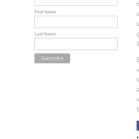
First Namn
g
Last Namn
t