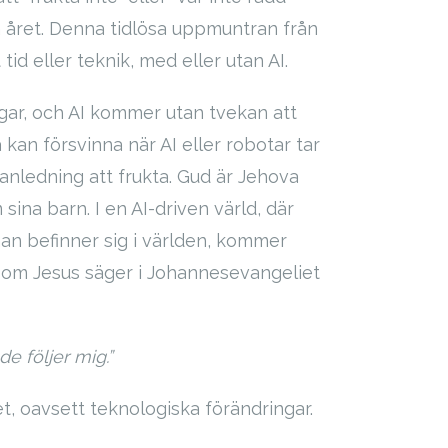
 året. Denna tidlösa uppmuntran från
id eller teknik, med eller utan AI.
ngar, och AI kommer utan tvekan att
kan försvinna när AI eller robotar tar
anledning att frukta. Gud är Jehova
 sina barn. I en AI-driven värld, där
man befinner sig i världen, kommer
. Som Jesus säger i Johannesevangeliet
de följer mig.”
t, oavsett teknologiska förändringar.