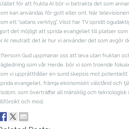
Istället för att frukta AI bör vi betrakta det som ann
som kan användas för gott eller ont. När television
som ett ”satans verktyg”. Visst har TV spridit ogudakt
jort det möjligt att sprida evangeliet till platser so
är AI neutralt; det är hur vi använder det som avgör d
Eftersom Gud uppmanar oss att leva utan fruktan och
vägledning som vår Herde, bör vi som troende fokuser
som vi upprätthåller en sund skepsis mot potentiellt 
sprida evangeliet, främja ekonomiskt välstånd och tj
visdom, som överträffar all mänsklig och teknologisk 
illförsikt och mod.