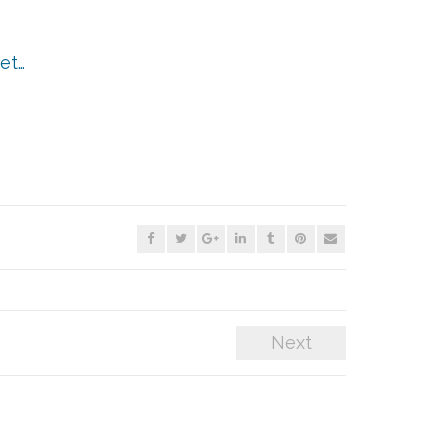
et…
Next