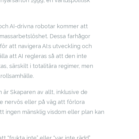
nyårsafton 1999, en världspolitisk
 och AI-drivna robotar kommer att
bal massarbetslöshet. Dessa farhågor
för att navigera AI:s utveckling och
la att AI regleras så att den inte
s, särskilt i totalitära regimer, men
trollsamhälle.
 är Skaparen av allt, inklusive de
e nervös eller på väg att förlora
t ingen mänsklig visdom eller plan kan
 “frukta inte” eller “var inte rädd”