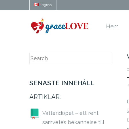
English
Hem
O
SENASTE INNEHÅLL
ARTIKLAR:
Vattendopet – ett rent
t
samvetes bekännelse till