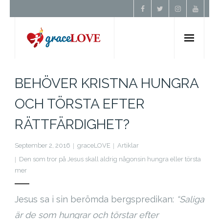
Hem
BEHÖVER KRISTNA HUNGRA
Om Oss
OCH TÖRSTA EFTER
RÄTTFÄRDIGHET?
Undervisning
September 2, 2016
graceLOVE
Artiklar
Förbön
Den som tror på Jesus skall aldrig någonsin hungra eller törsta
mer
Kontakt
Jesus sa i sin berömda bergspredikan:
“Saliga
Donera
är de som hungrar och törstar efter