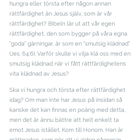
hungra eller törsta efter någon annan
rättfärdighet än Jesus själv, som är vår
rättfärdighet? Bibeln lär ut att vår egen
rättfärdighet, den som bygger på våra egna
”goda” gärningar, är som en ”smutsig klädnad”
(Jes. 64:6). Varför skulle vi vilja klä oss med en
smutsig klädnad när vi fått rättfärdighetens
vita klädnad av Jesus?
Ska vi hungra och törsta efter rättfärdighet
idag? Om man inte har Jesus på insidan så
kanske det kan finnas en poäng med detta,
men det är ännu bättre att helt enkelt ta
emot Jesus istället. Kom till Honom. Han är
mättnaden, som gör att vi aldrig någonsin