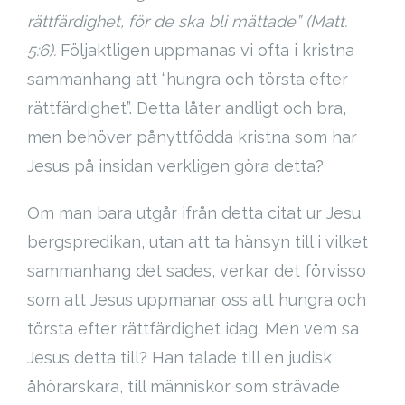
rättfärdighet, för de ska bli mättade” (Matt.
Cart (
0
Items)
5:6).
Följaktligen uppmanas vi ofta i kristna
sammanhang att “hungra och törsta efter
rättfärdighet”. Detta låter andligt och bra,
men behöver pånyttfödda kristna som har
Jesus på insidan verkligen göra detta?
Om man bara utgår ifrån detta citat ur Jesu
bergspredikan, utan att ta hänsyn till i vilket
sammanhang det sades, verkar det förvisso
som att Jesus uppmanar oss att hungra och
törsta efter rättfärdighet idag. Men vem sa
Jesus detta till? Han talade till en judisk
åhörarskara, till människor som strävade