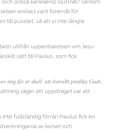
gs (och också kärlekens) slutmål? Genom
pelsen endast varit föremål för
till pusslet, så att vi inte längre
 bibeln utifrån uppenbarelsen om Jesu
kilt sätt till Paulus, som fick
 mig för er skull: att överallt predika Guds
ättning säger att uppdraget var att
 inte fullständig förrän Paulus fick en
ljdverkningarna av korset och