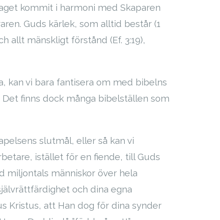
et laget kommit i harmoni med Skaparen
ren. Guds kärlek, som alltid består (1
 allt mänskligt förstånd (Ef. 3:19),
ara, kan vi bara fantisera om med bibelns
um. Det finns dock många bibelställen som
apelsens slutmål, eller så kan vi
etare, istället för en fiende, till Guds
ad miljontals människor över hela
självrättfärdighet och dina egna
us Kristus, att Han dog för dina synder