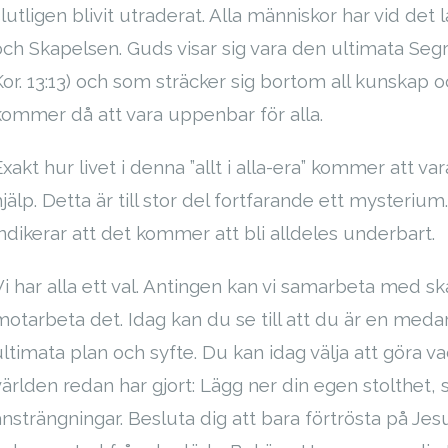
slutligen blivit utraderat. Alla människor har vid d
och Skapelsen. Guds visar sig vara den ultimata Segra
Kor. 13:13) och som sträcker sig bortom all kunskap och
kommer då att vara uppenbar för alla.
Exakt hur livet i denna ”allt i alla-era” kommer att v
hjälp. Detta är till stor del fortfarande ett mysteri
indikerar att det kommer att bli alldeles underbart.
Vi har alla ett val. Antingen kan vi samarbeta med sk
motarbeta det. Idag kan du se till att du är en medarb
ultimata plan och syfte. Du kan idag välja att göra v
världen redan har gjort: Lägg ner din egen stolthet, 
ansträngningar. Besluta dig att bara förtrösta på Jes