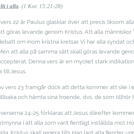
llt i alla
. (1 Kor. 15:21-28)
I vers 22 är Paulus glasklar över att precis liksom
att göras levande genom Kristus. Att alla människo
debatt om inom kristna kretsar. Vi har alla syndat o
Men att alla på samma sätt skall göras levande genom
accepterat. Denna vers är en mycket stark indikation p
a till Jesus.
Av vers 23 framgår dock att detta kommer att ske i 
tillbaka och hämta sina troende, dvs. de som tillhör
I verserna 24-25 förklaras att Jesus därefter komm
utmynna i att alla som varit fientligt inställda m
ida. Kristus skall regera tills Han lagt alla fiender un