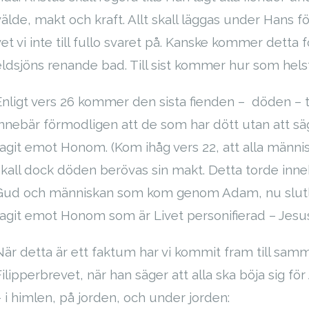
välde, makt och kraft. Allt skall läggas under Hans fö
vet vi inte till fullo svaret på. Kanske kommer dett
eldsjöns renande bad. Till sist kommer hur som helst in
Enligt vers 26 kommer den sista fienden – döden – til
innebär förmodligen att de som har dött utan att säg
tagit emot Honom. (Kom ihåg vers 22, att alla männi
skall dock döden berövas sin makt. Detta torde inne
Gud och människan som kom genom Adam, nu slutlig
tagit emot Honom som är Livet personifierad – Jesus 
När detta är ett faktum har vi kommit fram till sam
Filipperbrevet, när han säger att alla ska böja sig
– i himlen, på jorden, och under jorden: