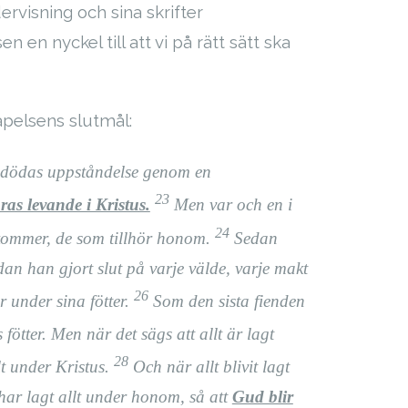
visning och sina skrifter
en nyckel till att vi på rätt sätt ska
kapelsens slutmål:
dödas uppståndelse genom en
23
ras levande i Kristus.
Men var och en i
24
 kommer, de som tillhör honom.
Sedan
n han gjort slut på varje välde, varje makt
26
r under sina fötter.
Som den sista fienden
fötter. Men när det sägs att allt är lagt
28
lt under Kristus.
Och när allt blivit lagt
ar lagt allt under honom, så att
Gud blir