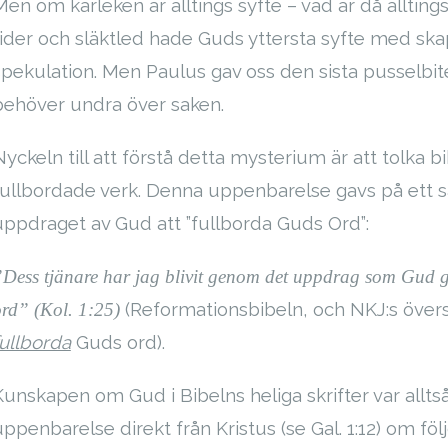
Men om kärleken är alltings syfte – vad är då alltin
tider och släktled hade Guds yttersta syfte med ska
spekulation. Men Paulus gav oss den sista pusselbiten 
behöver undra över saken.
Nyckeln till att förstå detta mysterium är att tolka
fullbordade verk. Denna uppenbarelse gavs på ett särs
uppdraget av Gud att ”fullborda Guds Ord”:
Dess tjänare har jag blivit genom det uppdrag som Gud gav
(Reformationsbibeln, och NKJ:s övers
ord” (Kol. 1:25)
fullborda
Guds ord).
Kunskapen om Gud i Bibelns heliga skrifter var alltså
uppenbarelse direkt från Kristus (se Gal. 1:12) om fö