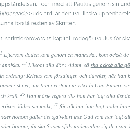
uppståndelsen. I och med att Paulus genom sin under
fullbordade
Guds ord, är den Paulinska uppenbarelsen 
kunna förstå resten av Skriften.
I 1 Korintierbrevets 15 kapitel, redogör Paulus för s
1
Eftersom döden kom genom en människa, kom också de 
22
människa.
Liksom alla dör i Adam, så
ska också alla gö
in ordning: Kristus som förstlingen och därefter, när han
ommer slutet, när han överlämnar riket åt Gud Fadern seda
25
ch kraft.
Han måste regera tills han har lagt alla fiende
27
berövas döden sin makt,
för allt har han lagt under hans 
nder honom gäller det självklart inte Gud som har lagt al
nder honom, då ska Sonen själv underordna sig den som h