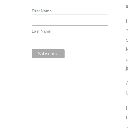
a
First Namn
Last Namn
j
s