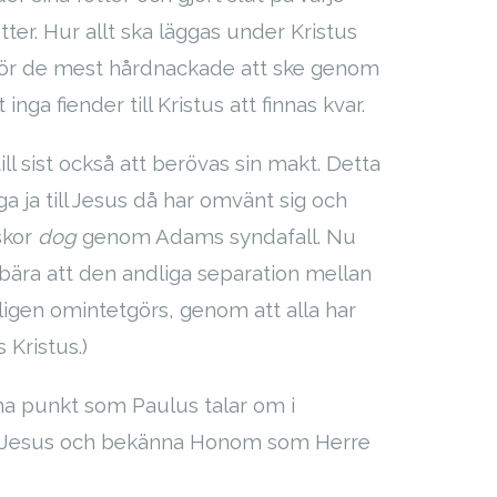
tter. Hur allt ska läggas under Kristus
a för de mest hårdnackade att ske genom
ga fiender till Kristus att finnas kvar.
l sist också att berövas sin makt. Detta
a ja till Jesus då har omvänt sig och
skor
dog
genom Adams syndafall. Nu
bära att den andliga separation mellan
en omintetgörs, genom att alla har
Kristus.)
ma punkt som Paulus talar om i
 för Jesus och bekänna Honom som Herre