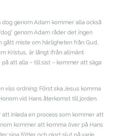
 alla dog genom Adam kommer alla också
r ”dog” genom Adam råder det ingen
ch gått miste om härligheten från Gud.
 Kristus, är långt ifrån allmänt
å att alla – till sist – kommer att säga
en viss ordning: Först ska Jesus komma
 Honom vid Hans återkomst till jorden.
er att inleda en process som kommer att
ot Honom kommer att komma över på Hans
der sina fötter och gjort slut på varje