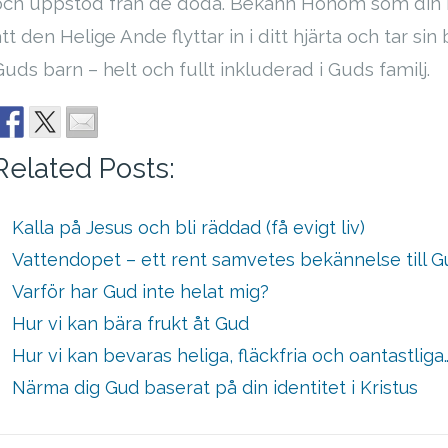
och uppstod från de döda. Bekänn Honom som din He
tt den Helige Ande flyttar in i ditt hjärta och tar si
Guds barn – helt och fullt inkluderad i Guds familj.
Related Posts:
Kalla på Jesus och bli räddad (få evigt liv)
Vattendopet – ett rent samvetes bekännelse till G
Varför har Gud inte helat mig?
Hur vi kan bära frukt åt Gud
Hur vi kan bevaras heliga, fläckfria och oantastliga
Närma dig Gud baserat på din identitet i Kristus