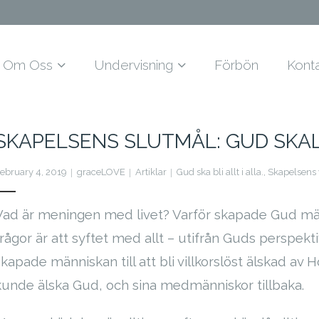
Om Oss
Undervisning
Förbön
Kont
SKAPELSENS SLUTMÅL: GUD SKALL 
ebruary 4, 2019
graceLOVE
Artiklar
Gud ska bli allt i alla.
,
Skapelsens 
Vad är meningen med livet? Varför skapade Gud mä
frågor är att syftet med allt – utifrån Guds perspek
skapade människan till att bli villkorslöst älskad a
kunde älska Gud, och sina medmänniskor tillbaka.