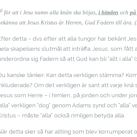
0
för att i Jesu namn alla knän ska böjas,
i himlen
och
på
ekänna att Jesus Kristus är Herren, Gud Fadern till ära. (
Efter detta – dvs efter att alla tungor har bekänt 
hela skapelsens slutmål att inträffa: Jesus, som fått 
nderordna sig Fadern så att Gud kan bli ”allt i alla” (1 
Du kanske tänker: Kan detta verkligen stämma? Komm
inkluderade? Om det verkligen är sant att varje knä
Jesus som Herre – i himlen, på jorden och under jor
”alla” verkligen ”dog” genom Adams synd och ”alla” 
Kristus – måste ”alla” också rimligen betyda alla.
När detta sker så har allting som blev korrumperat o