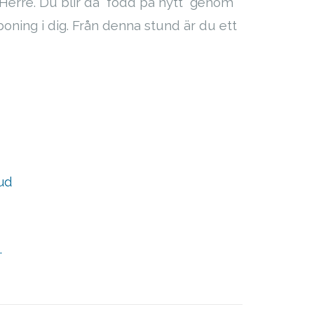
rre. Du blir då ”född på nytt” genom
n boning i dig. Från denna stund är du ett
ud
…