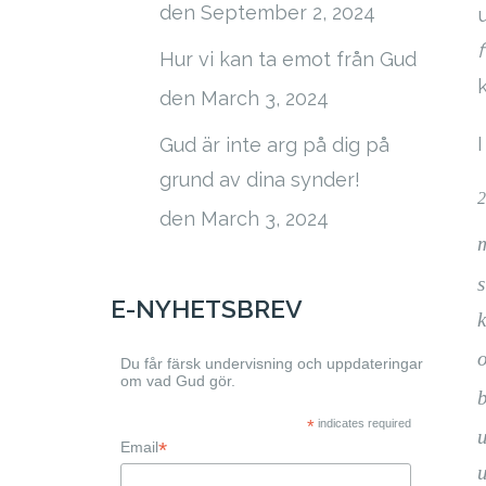
den September 2, 2024
Hur vi kan ta emot från Gud
den March 3, 2024
Gud är inte arg på dig på
grund av dina synder!
2
den March 3, 2024
s
E-NYHETSBREV
k
o
Du får färsk undervisning och uppdateringar
om vad Gud gör.
*
indicates required
u
*
Email
u