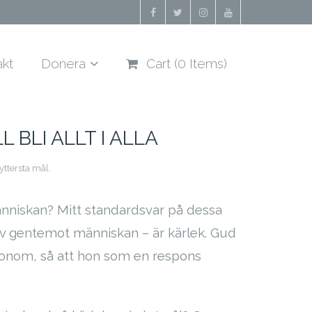
akt
Donera
Cart (
0
Items)
BLI ALLT I ALLA
yttersta mål.
nniskan? Mitt standardsvar på dessa
tiv gentemot människan – är kärlek. Gud
v Honom, så att hon som en respons