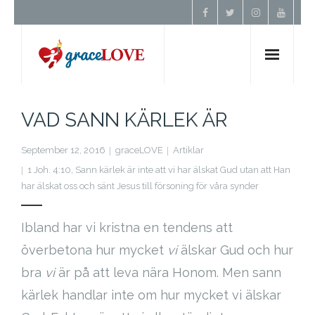
Hem
VAD SANN KÄRLEK ÄR
Om Oss
September 12, 2016
graceLOVE
Artiklar
1 Joh. 4:10
,
Sann kärlek är inte att vi har älskat Gud utan att Han
Undervisning
har älskat oss och sänt Jesus till försoning för våra synder
Förbön
Ibland har vi kristna en tendens att
överbetona hur mycket
vi
älskar Gud och hur
Kontakt
bra
vi
är på att leva nära Honom. Men sann
kärlek handlar inte om hur mycket vi älskar
Donera