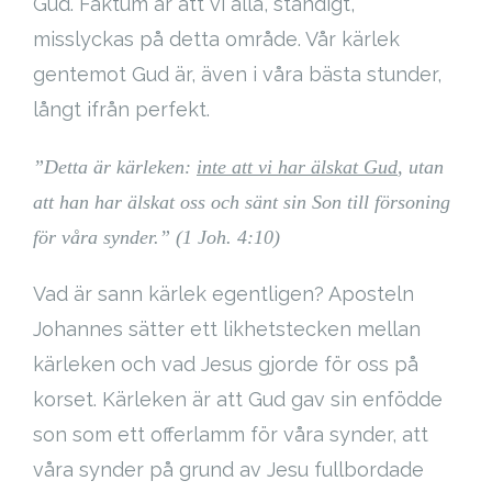
Gud. Faktum är att vi alla, ständigt,
Cart (
0
Items)
misslyckas på detta område. Vår kärlek
gentemot Gud är, även i våra bästa stunder,
långt ifrån perfekt.
”Detta är kärleken:
inte att vi har älskat Gud
, utan
att han har älskat oss
och sänt sin Son till försoning
för våra synder.” (1 Joh. 4:10)
Vad är sann kärlek egentligen? Aposteln
Johannes sätter ett likhetstecken mellan
kärleken och vad Jesus gjorde för oss på
korset. Kärleken är att Gud gav sin enfödde
son som ett offerlamm för våra synder, att
våra synder på grund av Jesu fullbordade