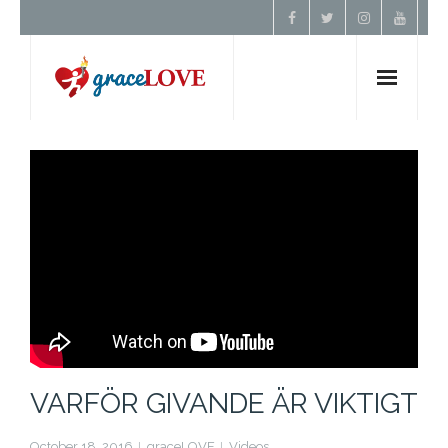
Hem
Om Oss
Undervisning
Förbön
Kontakt
VARFÖR GIVANDE ÄR VIKTIGT
Donera
October 18, 2016
graceLOVE
Videos