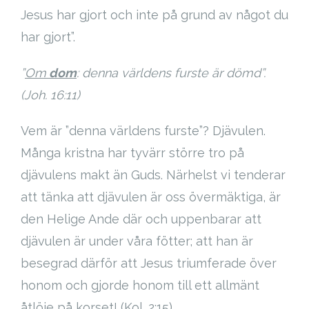
Jesus har gjort och inte på grund av något du
har gjort”.
”
Om
dom
: denna världens furste är dömd”.
(Joh. 16:11)
Vem är ”denna världens furste”? Djävulen.
Många kristna har tyvärr större tro på
djävulens makt än Guds. Närhelst vi tenderar
att tänka att djävulen är oss övermäktiga, är
den Helige Ande där och uppenbarar att
djävulen är under våra fötter; att han är
besegrad därför att Jesus triumferade över
honom och gjorde honom till ett allmänt
åtlöje på korset! (Kol. 2:15).