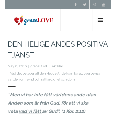
Hem
DEN HELIGE ANDES POSITIVA
Om Oss
TJÄNST
Undervisning
May 6, 2016
graceLOVE
Artiklar
Vad det betyder att den Helige Ande kom för att överbevisa
världen om synd och rättfärdighet och dom
Förbön
”Men vi har inte fått världens ande utan
Kontakt
Anden som är från Gud, för att vi ska
Donera
veta
vad vi fått
av Gud
”.
(1 Kor. 2:12)