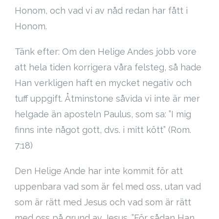
Honom, och vad vi av nåd redan har fått i
Honom.
Tänk efter: Om den Helige Andes jobb vore
att hela tiden korrigera våra felsteg, så hade
Han verkligen haft en mycket negativ och
tuff uppgift. Åtminstone såvida vi inte är mer
helgade än aposteln Paulus, som sa: ”I mig
finns inte något gott, dvs. i mitt kött” (Rom.
7:18)
Den Helige Ande har inte kommit för att
uppenbara vad som är fel med oss, utan vad
som är rätt med Jesus och vad som är rätt
med oss på grund av Jesus. ”För sådan Han