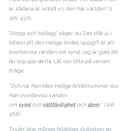
är, sådana är också vi i den här världen” (1
Joh. 4:17).
”Stopp och belägg”, säger du. Det står ju i
bibeln att den Helige Andes uppgift är att
överbevisa världen om synd. Jag är glad att
du tog upp detta. Låt oss titta på versen
ifråga:
”Och när Han
[den Helige Ande]
kommer ska
Han överbevisa världen
om
synd
och
rättfärdighet
och
dom
.
” (Joh.
16:8)
Tyvärr drar många felaktiga slutsatser av