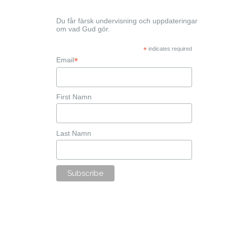
Du får färsk undervisning och uppdateringar
om vad Gud gör.
*
indicates required
*
Email
First Namn
Last Namn