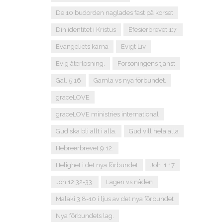
De 10 budorden naglades fast på korset
Din identitet i Kristus
Efesierbrevet 1:7.
Evangeliets kärna
Evigt Liv
Evig återlösning.
Försoningens tjänst
Gal. 5:16
Gamla vs nya förbundet.
graceLOVE
graceLOVE ministries international
Gud ska bli allt i alla.
Gud vill hela alla
Hebreerbrevet 9:12.
Helighet i det nya förbundet
Joh. 1:17
Joh 12:32-33.
Lagen vs nåden
Malaki 3:8-10 i ljus av det nya förbundet
Nya förbundets lag.