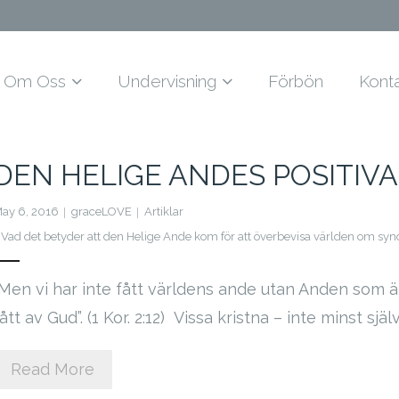
Om Oss
Undervisning
Förbön
Kont
DEN HELIGE ANDES POSITIVA
ay 6, 2016
graceLOVE
Artiklar
Vad det betyder att den Helige Ande kom för att överbevisa världen om syn
”Men vi har inte fått världens ande utan Anden som är 
ått av Gud”. (1 Kor. 2:12) Vissa kristna – inte minst sj
Read More