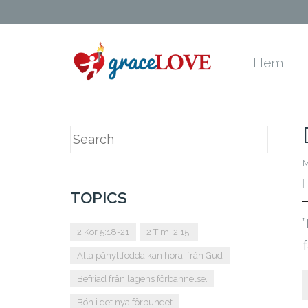
Hem
M
TOPICS
2 Kor 5:18-21
2 Tim. 2:15.
f
Alla pånyttfödda kan höra ifrån Gud
Befriad från lagens förbannelse.
Bön i det nya förbundet