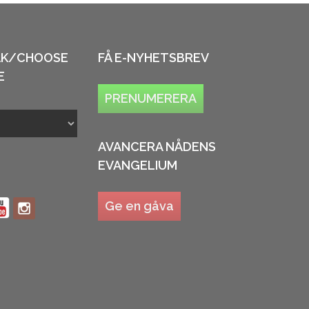
ÅK/CHOOSE
FÅ E-NYHETSBREV
E
PRENUMERERA
AVANCERA NÅDENS
EVANGELIUM
Ge en gåva