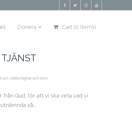
akt
Donera
Cart (
0
Items)
 TJÄNST
d och rättfärdighet och dom
från Gud, för att vi ska veta vad vi
älvutnämnda så…