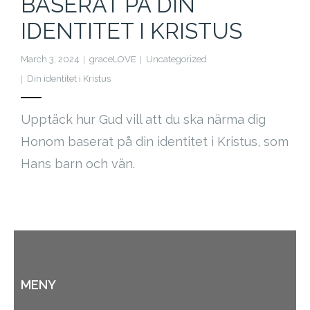
BASERAT PÅ DIN
Cart (
0
Items)
IDENTITET I KRISTUS
March 3, 2024
graceLOVE
Uncategorized
Din identitet i Kristus
Upptäck hur Gud vill att du ska närma dig
Honom baserat på din identitet i Kristus, som
Hans barn och vän.
MENY