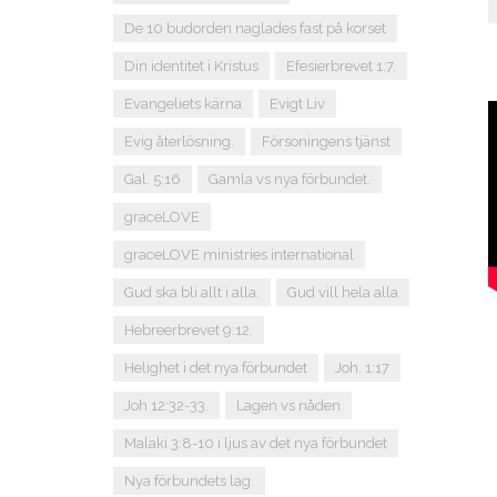
De 10 budorden naglades fast på korset
Din identitet i Kristus
Efesierbrevet 1:7.
Evangeliets kärna
Evigt Liv
Evig återlösning.
Försoningens tjänst
Gal. 5:16
Gamla vs nya förbundet.
graceLOVE
graceLOVE ministries international
Gud ska bli allt i alla.
Gud vill hela alla
Hebreerbrevet 9:12.
Helighet i det nya förbundet
Joh. 1:17
Joh 12:32-33.
Lagen vs nåden
Malaki 3:8-10 i ljus av det nya förbundet
Nya förbundets lag.