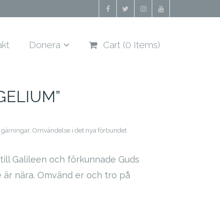
akt
Donera
Cart (
0
Items)
GELIUM”
 gärningar
,
Omvändelse i det nya förbundet
till Galileen och förkunnade Guds
e är nära. Omvänd er och tro på