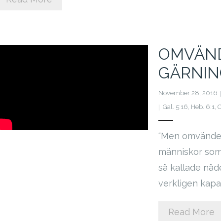
OMVÄND
GÄRNIN
November 28, 2016
Gal. 5:16
,
Heb. 6:1
,
O
“Men omvändels
människor som 
så kallade nåde
verkligen kapa
Read More