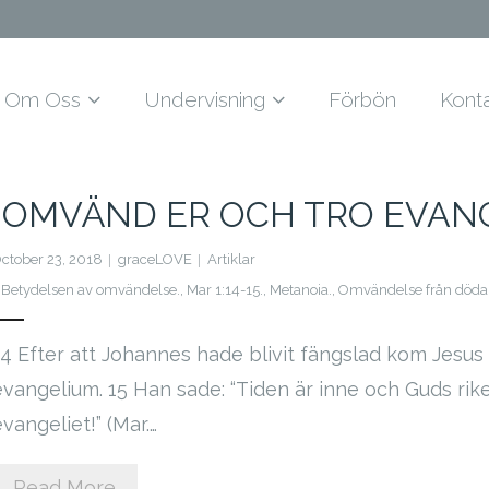
Om Oss
Undervisning
Förbön
Kont
“OMVÄND ER OCH TRO EVAN
ctober 23, 2018
graceLOVE
Artiklar
Betydelsen av omvändelse.
,
Mar 1:14-15.
,
Metanoia.
,
Omvändelse från döda
14 Efter att Johannes hade blivit fängslad kom Jesus 
evangelium. 15 Han sade: “Tiden är inne och Guds rik
vangeliet!” (Mar.…
Read More