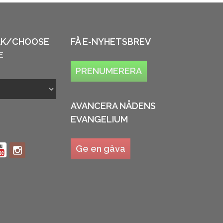
ÅK/CHOOSE
FÅ E-NYHETSBREV
E
PRENUMERERA
AVANCERA NÅDENS
EVANGELIUM
Ge en gåva