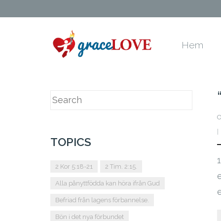
Hem
O
TOPICS
2 Kor 5:18-21
2 Tim. 2:15.
Alla pånyttfödda kan höra ifrån Gud
e
Befriad från lagens förbannelse.
Bön i det nya förbundet