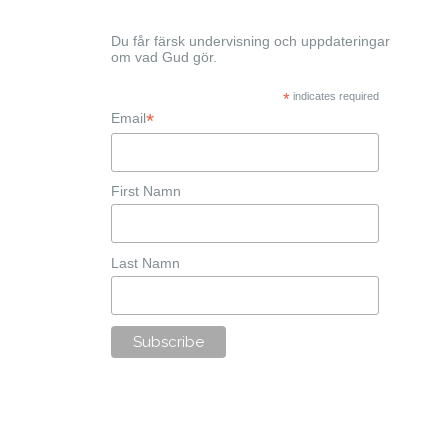
Du får färsk undervisning och uppdateringar
om vad Gud gör.
*
indicates required
*
Email
First Namn
Last Namn