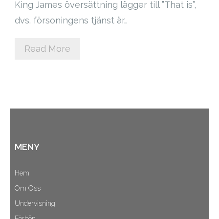
King James översättning lägger till ”That is”,
dvs. försoningens tjänst är…
Read More
MENY
Hem
Om Oss
Undervisning
Förbön