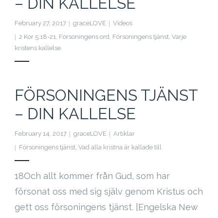
– DIN KALLELSE
Cart (
0
Items)
February 27, 2017
graceLOVE
Videos
2 Kor 5:18-21
,
Försoningens ord
,
Försoningens tjänst
,
Varje
kristens kallelse
FÖRSONINGENS TJÄNST
– DIN KALLELSE
February 14, 2017
graceLOVE
Artiklar
Försoningens tjänst
,
Vad alla kristna är kallade till
18Och allt kommer från Gud, som har
försonat oss med sig själv genom Kristus och
gett oss försoningens tjänst. [Engelska New