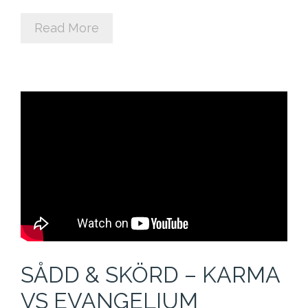
Cart (
0
Items)
Read More
SÅDD & SKÖRD – KARMA
VS EVANGELIUM