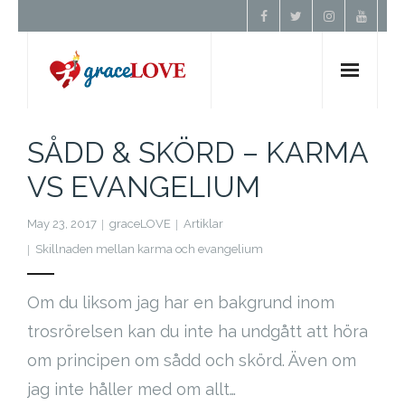
Hem
SÅDD & SKÖRD – KARMA
VS EVANGELIUM
Om Oss
May 23, 2017
graceLOVE
Artiklar
Undervisning
Skillnaden mellan karma och evangelium
Förbön
Om du liksom jag har en bakgrund inom
trosrörelsen kan du inte ha undgått att höra
Kontakt
om principen om sådd och skörd. Även om
Donera
jag inte håller med om allt…