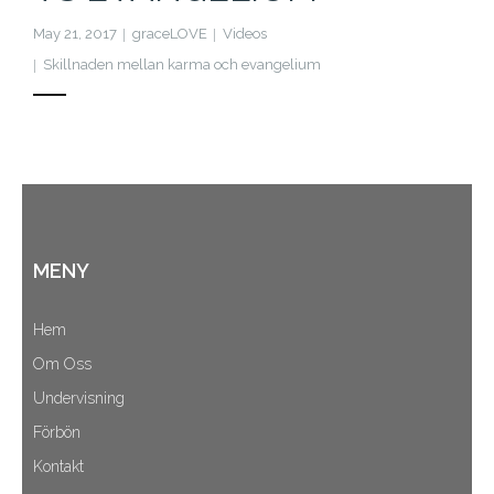
May 21, 2017
graceLOVE
Videos
Skillnaden mellan karma och evangelium
MENY
Hem
Om Oss
Undervisning
Förbön
Kontakt