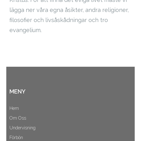
Cart (
0
Items)
lägga ner våra egna åsikter, andra religioner,
filosofier och livsåskådningar och tro
evangelium.
MENY
Hem
Om Oss
Undervisning
Förbön