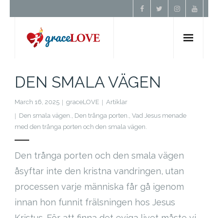
Hem
DEN SMALA VÄGEN
Om Oss
March 16, 2025
graceLOVE
Artiklar
Den smala vägen.
,
Den trånga porten.
,
Vad Jesus menade
Undervisning
med den trånga porten och den smala vägen.
Förbön
Den trånga porten och den smala vägen
åsyftar inte den kristna vandringen, utan
Kontakt
processen varje människa får gå igenom
innan hon funnit frälsningen hos Jesus
Donera
Kristus. För att finna det eviga livet måste vi