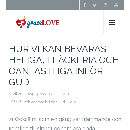
Hem
HUR VI KAN BEVARAS
HELIGA, FLÄCKFRIA OCH
Om Oss
OANTASTLIGA INFÖR
Undervisning
GUD
Förbön
April 20, 2024
graceLOVE
Artiklar
fläckfri och oantastlig inför Gud.
,
Helig
Kontakt
21 Också ni, som en gång var främmande och
Donera
fientliga till sinnet genom era onda