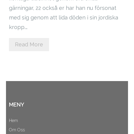
gärningar, 22 också er har han nu försonat
Cart (
0
Items)
med sig genom att lida döden i sin jordiska
kropp.…
Read More
MENY
Hem
Om Oss