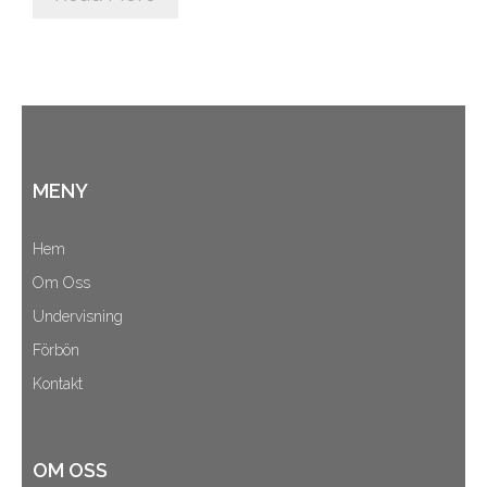
Cart (
0
Items)
MENY
Hem
Om Oss
Undervisning
Förbön
Kontakt
OM OSS