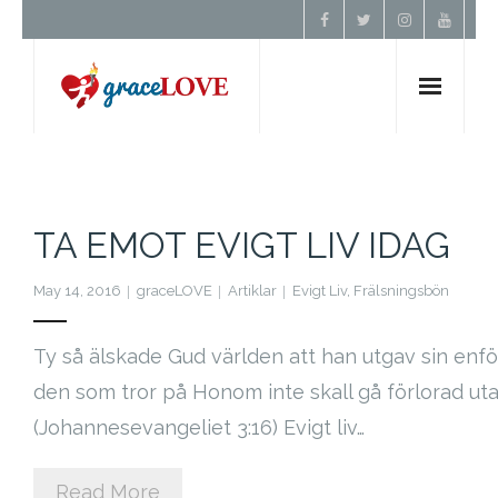
Hem
Om Oss
TA EMOT EVIGT LIV IDAG
Undervisning
May 14, 2016
graceLOVE
Artiklar
Evigt Liv
,
Frälsningsbön
Förbön
Ty så älskade Gud världen att han utgav sin enfö
den som tror på Honom inte skall gå förlorad utan
Kontakt
(Johannesevangeliet 3:16) Evigt liv…
Donera
Read More