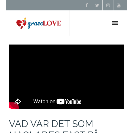
Hem
Om Oss
Undervisning
Förbön
Kontakt
VAD VAR DET SOM
Donera