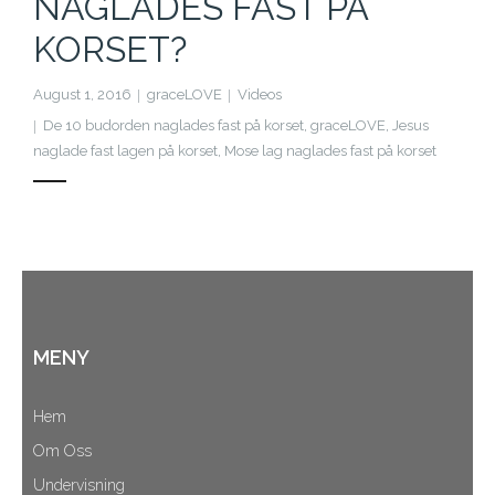
NAGLADES FAST PÅ
Cart (
0
Items)
KORSET?
August 1, 2016
graceLOVE
Videos
De 10 budorden naglades fast på korset
,
graceLOVE
,
Jesus
naglade fast lagen på korset
,
Mose lag naglades fast på korset
MENY
Hem
Om Oss
Undervisning