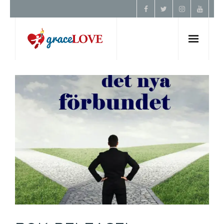
Hem
Om Oss
Undervisning
Förbön
Kontakt
Donera