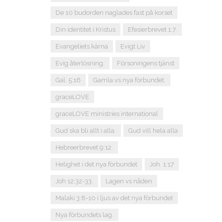
De 10 budorden naglades fast på korset
Din identitet i Kristus
Efesierbrevet 1:7.
Evangeliets kärna
Evigt Liv
Evig återlösning.
Försoningens tjänst
Gal. 5:16
Gamla vs nya förbundet.
graceLOVE
graceLOVE ministries international
Gud ska bli allt i alla.
Gud vill hela alla
Hebreerbrevet 9:12.
Helighet i det nya förbundet
Joh. 1:17
Joh 12:32-33.
Lagen vs nåden
Malaki 3:8-10 i ljus av det nya förbundet
Nya förbundets lag.