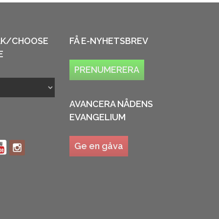
ÅK/CHOOSE
FÅ E-NYHETSBREV
E
PRENUMERERA
AVANCERA NÅDENS
EVANGELIUM
Ge en gåva