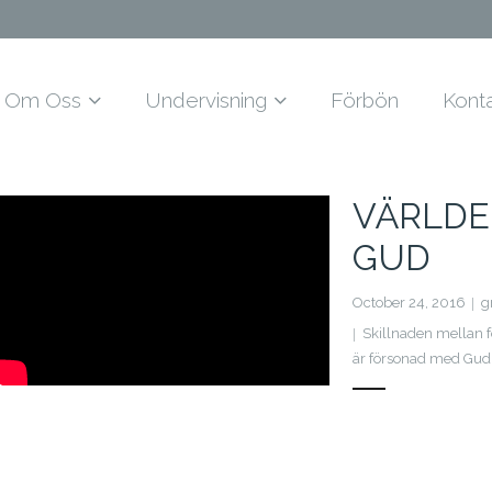
Om Oss
Undervisning
Förbön
Kont
VÄRLDE
GUD
October 24, 2016
g
Skillnaden mellan f
är försonad med Gud