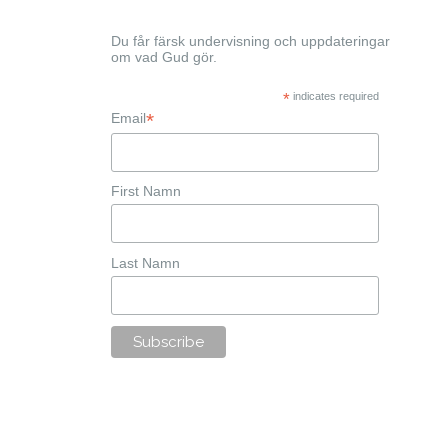
Du får färsk undervisning och uppdateringar
om vad Gud gör.
*
indicates required
*
Email
First Namn
Last Namn