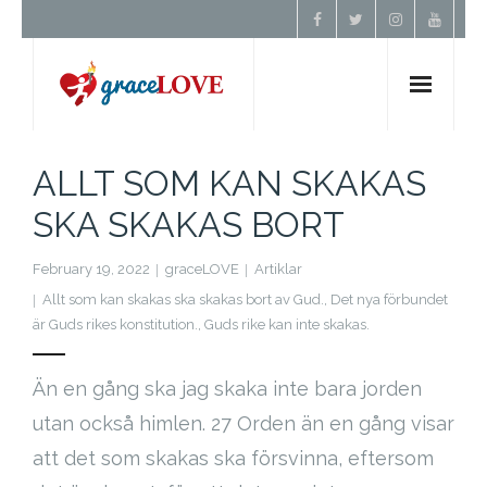
Hem
ALLT SOM KAN SKAKAS
SKA SKAKAS BORT
Om Oss
February 19, 2022
graceLOVE
Artiklar
Undervisning
Allt som kan skakas ska skakas bort av Gud.
,
Det nya förbundet
är Guds rikes konstitution.
,
Guds rike kan inte skakas.
Förbön
Än en gång ska jag skaka inte bara jorden
Kontakt
utan också himlen. 27 Orden än en gång visar
att det som skakas ska försvinna, eftersom
Donera