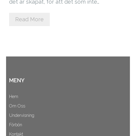
det är skapat, för att det som inte…
Cart (
0
Items)
Read More
MENY
Hem
Om Oss
Undervisning
Förbön
Kontakt