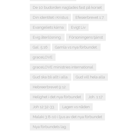
De 10 budorden naglades fast på korset
Din identitet i Kristus
Efesierbrevet 1:7.
Evangeliets kärna
Evigt Liv
Evig återlösning.
Försoningens tjänst
Gal. 5:16
Gamla vs nya förbundet.
graceLOVE
graceLOVE ministries international
Gud ska bli allt i alla.
Gud vill hela alla
Hebreerbrevet 9:12.
Helighet i det nya förbundet
Joh. 1:17
Joh 12:32-33.
Lagen vs nåden
Malaki 3:8-10 i ljus av det nya förbundet
Nya förbundets lag.