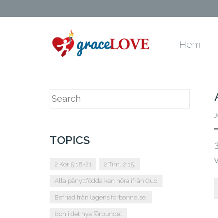
Hem
J
TOPICS
2 Kor 5:18-21
2 Tim. 2:15.
Alla pånyttfödda kan höra ifrån Gud
Befriad från lagens förbannelse.
Bön i det nya förbundet