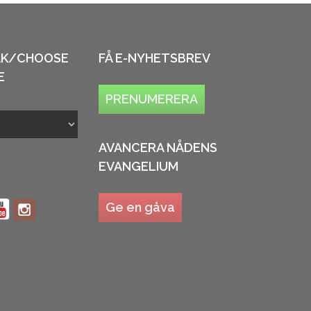
ÅK/CHOOSE
FÅ E-NYHETSBREV
E
PRENUMERERA
AVANCERA NÅDENS
EVANGELIUM
Ge en gåva