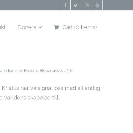
akt
Donera
Cart (
0
Items)
sann tjänst för Honom.
,
Efesierbrevet 1:3-6.
 Kristus har välsignat oss med all andlig
e världens skapelse till…