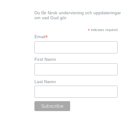
Du får färsk undervisning och uppdateringar
om vad Gud gör.
*
indicates required
*
Email
First Namn
Last Namn