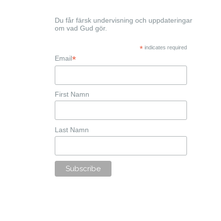
Du får färsk undervisning och uppdateringar
om vad Gud gör.
*
indicates required
*
Email
First Namn
Last Namn