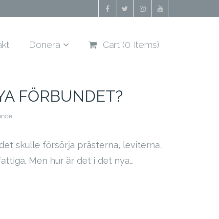
akt
Donera
Cart (
0
Items)
NYA FÖRBUNDET?
onde
et skulle försörja prästerna, leviterna,
ttiga. Men hur är det i det nya…