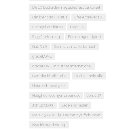
De 10 budorden naglades fast på korset
Din identitet i Kristus
Efesierbrevet 1:7.
Evangeliets kärna
Evigt Liv
Evig återlösning.
Försoningens tjänst
Gal. 5:16
Gamla vs nya förbundet.
graceLOVE
graceLOVE ministries international
Gud ska bli allt i alla.
Gud vill hela alla
Hebreerbrevet 9:12.
Helighet i det nya förbundet
Joh. 1:17
Joh 12:32-33.
Lagen vs nåden
Malaki 3:8-10 i ljus av det nya förbundet
Nya förbundets lag.