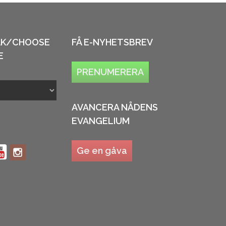
ÅK/CHOOSE
FÅ E-NYHETSBREV
E
PRENUMERERA
AVANCERA NÅDENS
EVANGELIUM
Ge en gåva