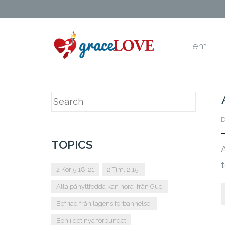
Hem
D
TOPICS
2 Kor 5:18-21
2 Tim. 2:15.
Alla pånyttfödda kan höra ifrån Gud
Befriad från lagens förbannelse.
Bön i det nya förbundet