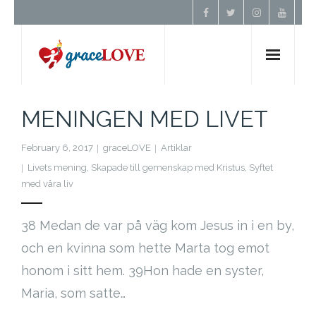
Hem
MENINGEN MED LIVET
Om Oss
February 6, 2017
graceLOVE
Artiklar
Livets mening
,
Skapade till gemenskap med Kristus
,
Syftet
Undervisning
med våra liv
Förbön
38 Medan de var på väg kom Jesus in i en by,
och en kvinna som hette Marta tog emot
Kontakt
honom i sitt hem. 39Hon hade en syster,
Maria, som satte…
Donera