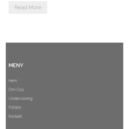
Read More
Cart (
0
Items)
MENY
Hem
Om Oss
Undervisning
Förbön
Kontakt